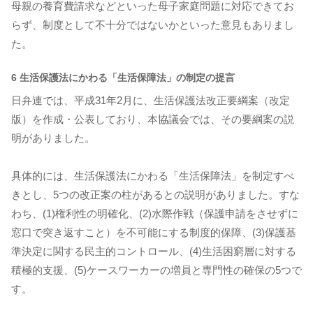
母親の養育費請求などといった母子家庭問題に対応できてお
らず、制度として不十分ではないかといった意見もありまし
た。
6 生活保護法にかわる「生活保障法」の制定の提言
日弁連では、平成31年2月に、生活保護法改正要綱案（改定
版）を作成・公表しており、本協議会では、その要綱案の説
明がありました。
具体的には、生活保護法にかわる「生活保障法」を制定すべ
きとし、5つの改正案の柱があるとの説明がありました。すな
わち、(1)権利性の明確化、(2)水際作戦（保護申請をさせずに
窓口で突き返すこと）を不可能にする制度的保障、(3)保護基
準決定に関する民主的コントロール、(4)生活困窮層に対する
積極的支援、(5)ケースワーカーの増員と専門性の確保の5つで
す。