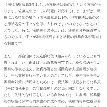
（国税徴収法153条１項、地方税法15条の7）という方法があ
ります。佐藤先生は、この問題に対応するには、まずは、職
権による換価の猶予（国税徴収法151条、地方税法15条の5）
と滞納処分の停止を念頭に入れればよいのではないかとのこ
とでした。特に、滞納処分の停止とは、滞納処分を回避する
ものであり、停止が3年間継続すると納税の義務自体が消滅す
る制度です。
また、一部自治体で先進的な取り組みを行っていることも報
告されました。例えば、滋賀県野洲市では、税金滞納を生活
困窮の徴表と捉え、徴税部署と生活困窮者支援部署が連携
し、生活支援を行っているとのことでした。税務情報を生活
困窮者対策に活用するためには、税法等に規定される公務員
（特に徴税吏員）の守秘義務との関係が問題となります。た
だし、先進的な対応をしている自治体では、対象者に税務情
報の取扱に関する同意書の作成を求め、税務情報を徴税部署