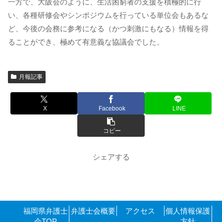
一方で、大阪会のように、生活困窮者の支援を積極的に行
い、各種研修会やシンポジウムを行っている単位会もあるな
ど、今後の会務に参考になる（かつ刺激にもなる）情報を得
ることができ、極めて有意義な協議会でした。
月報記事
X
Facebook
LINE
コピー
シェアする
福岡県弁護士
弁護士会概要
アクセス
個人情報保護
会TOP
方針