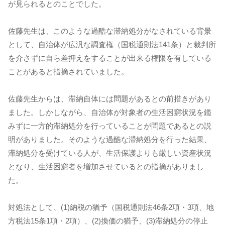
が見られるとのことでした。
佐藤先生は、このような過酷な滞納処分がなされている背景
として、自治体が広汎な調査権（国税通則法141条）と裁判所
を介さずに自ら差押えをすることが出来る権限を有している
ことがあると指摘されていました。
佐藤先生からは、滞納自体には問題があるとの前措きがあり
ました。しかしながら、自治体が対象者の生活困窮状況を鑑
みずに一方的滞納処分を行っていることが問題であるとの説
明がありました。そのような過酷な滞納処分を行った結果、
滞納処分を受けている人が、生活保護よりも厳しい資産状況
となり、生活困窮者を増加させているとの指摘がありまし
た。
対処法として、(1)納税の猶予（国税通則法46条2項・3項、地
方税法15条1項・2項）、(2)換価の猶予、(3)滞納処分の停止