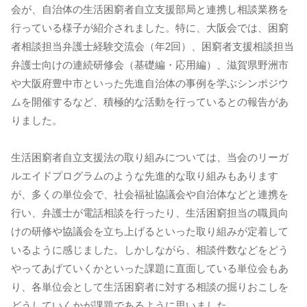
会が、自治体の生活困窮者自立支援部局と連携し相談業務を
行っている様子が紹介されました。特に、大阪会では、困窮
者相談担当弁護士経験交流会（年2回）、困窮者支援相談担当
弁護士向けの連続研修会（基礎編・応用編）、滋賀県野洲市
や大阪府豊中市といった先進自治体の事例を学ぶシンポジウ
ムを開催するなど、積極的な活動を行っているとの報告があ
りました。
生活困窮者自立支援法の取り組みについては、当会のリーガ
ルエイドプログラムのような先進的な取り組みもあります
が、多くの単位会で、社会福祉協議会や自治体などと連携を
行い、弁護士が電話相談を行ったり、生活困窮担当の職員向
けの研修や協議会を立ち上げるといった取り組みが定着して
いるように感じました。しかしながら、相談件数などをどう
やってあげていくかといった課題に直面している単位会もあ
り、各単位会として生活困窮者に対する相談の掘りおこしを
どうしていくかが課題であるように思いました。