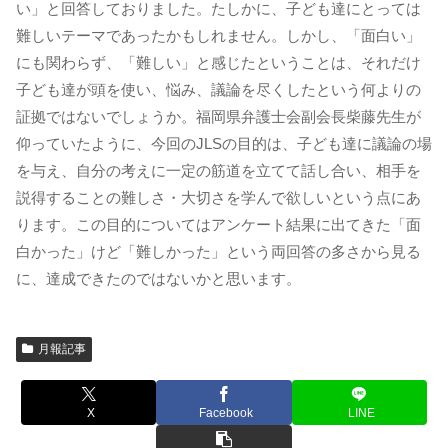
い」と回答しておりました。たしかに、子ども達にとっては
難しいテーマであったかもしれません。しかし、「面白い」
にも関わらず、「難しい」と感じたということは、それだけ
子ども達が頭を使い、悩み、議論を尽くしたという何よりの
証拠ではないでしょうか。福岡県弁護士会副会長柴藤先生が
仰っていたように、今回のJLSの目的は、子ども達に議論の場
を与え、自分の考えに一定の筋道を立てて話し合い、相手を
説得することの難しさ・大切さを学んで欲しいという点にあ
ります。この目的についてはアンケート結果に出てきた「面
白かった」けど「難しかった」という両回答の多さから見る
に、達成できたのではないかと思います。
月報記事
X
Facebook
LINE