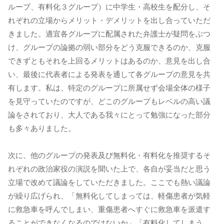
ループ、有料化３グループ）に中学生・高校生を配分し、そ
れぞれの立場からメリット・デメリットを出し合っていただ
きました。適宜各グループに配属された弁護士が疑問をぶつ
け、グループの論拠の弱い部分をどう克服できるのか、克服
できずともそれを上回るメリットはあるのか、意見を出し合
い、最後に代表者による発表を通して各グループの意見を共
有します。私は、特定のグループに所属せず会場全体の様子
を見守っていたのですが、どこのグループもレベルの高い議
論をされており、大人である我々にとって勉強になった部分
も多々ありました。
次に、他のグループの発表及び無料化・有料化を推奨するそ
れぞれの政治家役の演説を聞いた上で、各自が妥当だと思う
立場で改めて議論をしていただきました。ここでも熱い議論
が繰り広げられ、「無料化してしまっては、軽傷患者が気軽
に救急車を呼んでしまい、重傷患者へすぐに救急車を派遣す
ることができなくなるのではないか」「有料化してしまう