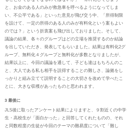
と、お金のある人のみが救急車を呼べるようになってしま
い、不公平である」といった意見が飛び交う中、「所得制限
を設けて、一定の所得のある人のみが有料化という案もよい
のでは？」という折衷案も飛び出しておりました。そして、
議論の結果、各々のグループはどの立場を推奨するのか結論
を出していただき、発表してもらいました。結果は有料化2グ
ループ、無料化４グループと無料化が多数となりましたが、
結果以上に、今回の議論を通して、子ども達はもちろんのこ
と、大人である私も相手を説得することの難しさ、論拠をし
っかりと組み立てて説明することの大切さを改めて学べたこ
とに、大きな収穫があったものと思われます。
3 最後に
JLS後に取ったアンケート結果によりますと、９割近くの中学
生・高校生が「面白かった」と回答してくれたものの、それ
と同数程度の生徒が今回のテーマの難易度について「難し