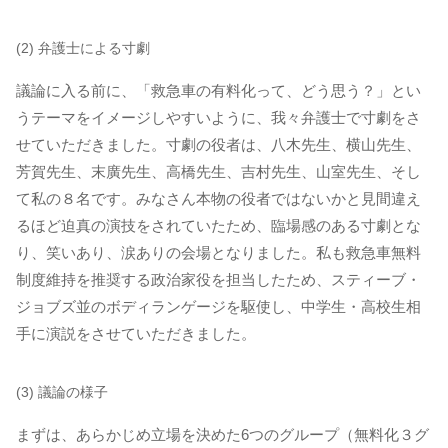
(2) 弁護士による寸劇
議論に入る前に、「救急車の有料化って、どう思う？」とい
うテーマをイメージしやすいように、我々弁護士で寸劇をさ
せていただきました。寸劇の役者は、八木先生、横山先生、
芳賀先生、末廣先生、高橋先生、吉村先生、山室先生、そし
て私の８名です。みなさん本物の役者ではないかと見間違え
るほど迫真の演技をされていたため、臨場感のある寸劇とな
り、笑いあり、涙ありの会場となりました。私も救急車無料
制度維持を推奨する政治家役を担当したため、スティーブ・
ジョブズ並のボディランゲージを駆使し、中学生・高校生相
手に演説をさせていただきました。
(3) 議論の様子
まずは、あらかじめ立場を決めた6つのグループ（無料化３グ