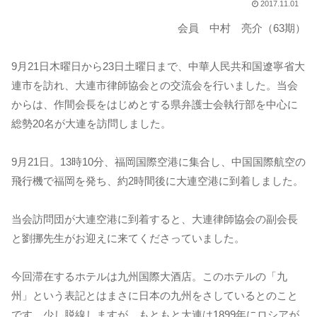
2017.11.01
会員 中村 亮介（63期）
9月21日木曜日から23日土曜日まで、中華人民共和国遼寧省大
連市を訪れ、大連市律師協会との交流会を行いました。当会
からは、作間会長をはじめとする県弁護士会執行部を中心に
総勢20名が大連を訪問しました。
9月21日。13時10分、福岡国際空港に集合し、中国国際航空の
飛行機で福岡を発ち、約2時間後に大連空港に到着しました。
当会訪問団が大連空港に到着すると、大連律師協会の副会長
と劉挪先生がお迎えに来てくださっていました。
今回滞在するホテルは九州国際大酒店。このホテルの「九
州」という表記とはまさに日本の九州をさしているとのこと
です。少し脱線しますが、もともと大連は1899年にロシアが