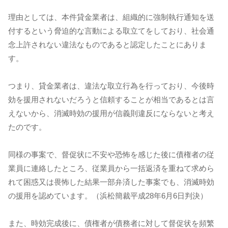
理由としては、本件貸金業者は、組織的に強制執行通知を送
付するという脅迫的な言動による取立てをしており、社会通
念上許されない違法なものであると認定したことにありま
す。
つまり、貸金業者は、違法な取立行為を行っており、今後時
効を援用されないだろうと信頼することが相当であるとは言
えないから、消滅時効の援用が信義則違反にならないと考え
たのです。
同様の事案で、督促状に不安や恐怖を感じた後に債権者の従
業員に連絡したところ、従業員から一括返済を重ねて求めら
れて困惑又は畏怖した結果一部弁済した事案でも、消滅時効
の援用を認めています。（浜松簡裁平成28年6月6日判決）
また、時効完成後に、債権者が債務者に対して督促状を頻繁