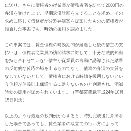
に送り、さらに債権者の従業員が債務者宅を訪れて2000円の
弁済を受けた上で、早期返済計画を立てることを求め、その
求めに応じて債務者が分割弁済案を提案したものの債権者が
拒否した事案でも、時効の援用を認めました。
この事案では、貸金債権の時効期間が経過した後の借主の支
払いは、債権者従業員の訪問請求に対して、十分な法的知識
を持ち合わせていない借主が従業員の言動に誘導された結果
の反射的な反応の域を出るものでなく、債務の弁済の実質を
なしていないとして、債権者における時効を援用しないとい
う信頼が信義則上保護するに足りないものと判断され、消滅
時効の援用が認められています。（宇都宮簡裁平成24年10月
15日判決）
以上のような最近の裁判例からすると、時効完成後に弁済を
した場合であっても、貸金業者の取立ての行い方によって