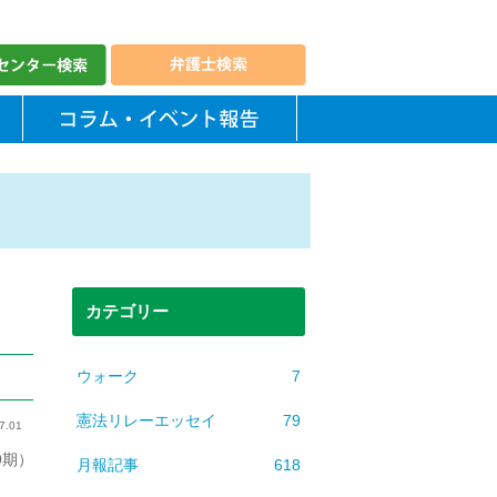
カテゴリー
ウォーク
7
憲法リレーエッセイ
79
7.01
9期）
月報記事
618