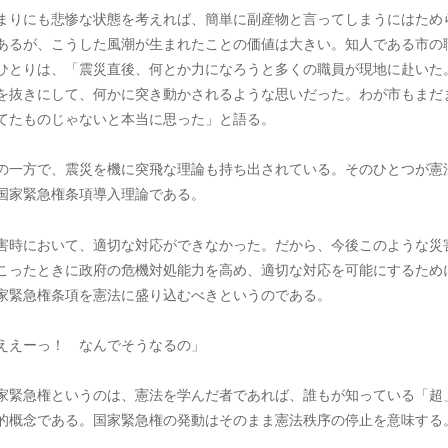
まりにも悲惨な状態を考えれば、簡単に副産物と言ってしまうにはため
あるが、こうした風潮が生まれたことの価値は大きい。知人である市の
ひとりは、「震災直後、何とか力になろうと多くの職員が現地に赴いた
を抜きにして、何かに突き動かされるような思いだった。わが市もまだ
てたものじゃないと本当に思った」と語る。
の一方で、震災を機に突飛な理論も持ち出されている。そのひとつが憲
国家緊急権条項導入理論である。
害時において、適切な対応ができなかった。だから、今後このような災
こったときに政府の危機対処能力を高め、適切な対応を可能にするため
家緊急権条項を憲法に盛り込むべきというのである。
ええーっ！ なんでそうなるの」
家緊急権というのは、憲法を学んだ者であれば、誰もが知っている「超
的概念である。国家緊急権の発動はそのまま憲法秩序の停止を意味する