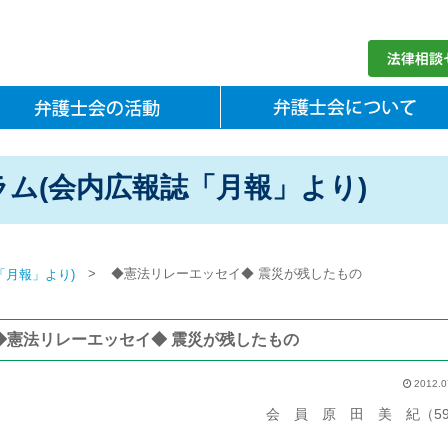
ム(会内広報誌「月報」より)
>
◆憲法リレーエッセイ◆ 震災が残したもの
「月報」より)
◆憲法リレーエッセイ◆ 震災が残したもの
2012.0
会 員 原 田 美 紀（5