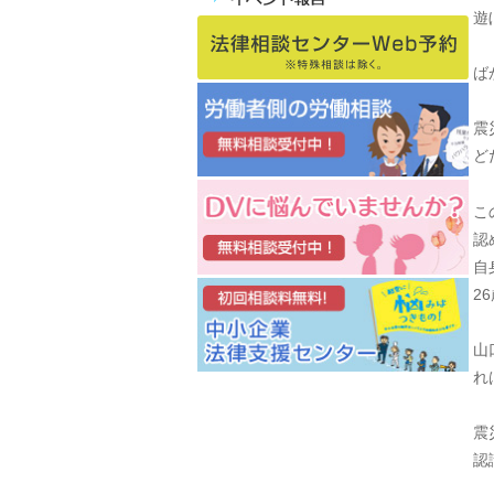
遊
ば
震
ど
こ
認
自
2
山
れ
震
認