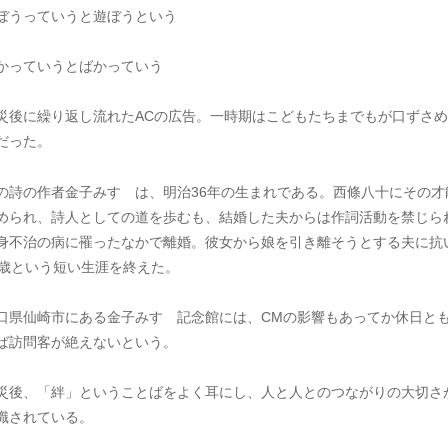
ぼうっていうと遊ぼうという
かっていうとばかっていう
災後に繰り返し流れたACの広告。一時期はこどもたちまでもが口ずさめ
だった。
の詩の作者金子みすゞは、明治36年の生まれである。西條八十にその才
められ、詩人としての道を歩むも、結婚した夫からは作詞活動を禁じら
身不治の病に罹ったなかで離婚。彼女から娘を引き離そうとする夫に抗
6歳という短い生涯を終えた。
口県仙崎市にある金子みすゞ記念館には、CMの影響もあってか休日と
ば訪問客が絶えないという。
災後、「絆」ということばをよく耳にし、人と人とのつながりの大切さ
識されている。