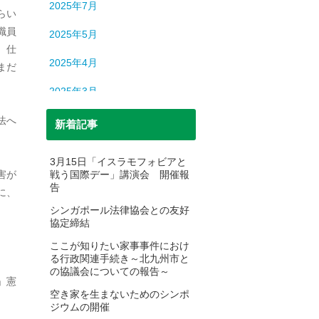
2025年7月
らい
職員
2025年5月
。仕
2025年4月
まだ
2025年3月
2025年2月
法へ
新着記事
2025年1月
3月15日「イスラモフォビアと
害が
戦う国際デー」講演会 開催報
2024年12月
告
に、
2024年11月
シンガポール法律協会との友好
協定締結
2024年10月
ここが知りたい家事事件におけ
る行政関連手続き～北九州市と
2024年9月
の協議会についての報告～
」憲
2024年8月
空き家を生まないためのシンポ
。
ジウムの開催
2024年7月