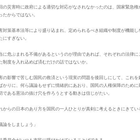
回の災害時に政府による適切な対応がなされなかったのは、国家緊急権
ったからではない。
害対策基本法等により盛り込まれ、定められるべき組織や制度が機能し
たにすぎない。
当に危ぶまれる不備があるというのが理由であれば、それぞれの法律に
た制度を入れ込めば済むだけの話ではないか。
害の影響で苦しむ国民の救済という現実の問題を後回しにして、これを
ばかりに、何ら議論もせずに情緒的にあおり、国民の人権保障のために
切である憲法の抜け穴を作ろうとする動きは信じがたい。
れからの日本のあり方を国民の一人ひとりが真剣に考えるときにきてい
議論をしましょう」