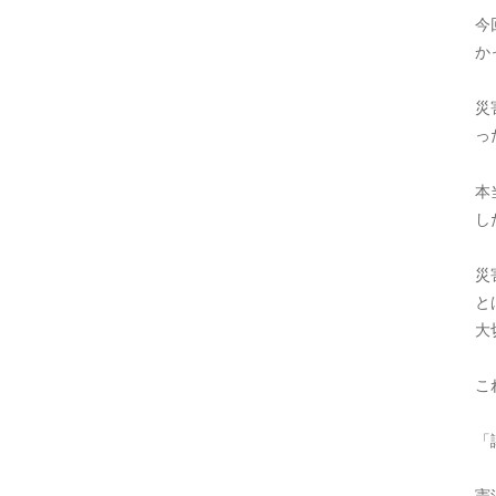
今
か
災
っ
本
し
災
と
大
こ
「