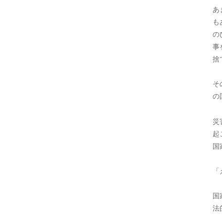
あ
も
の
事
捨
そ
の
災
起
国
「
国
法