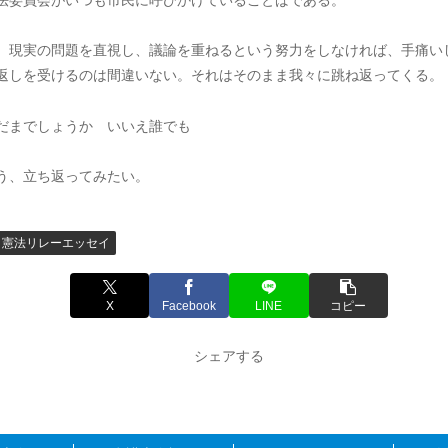
法委員会がいつも市民に呼びかけていることばである。
、現実の問題を直視し、議論を重ねるという努力をしなければ、手痛い
返しを受けるのは間違いない。それはそのまま我々に跳ね返ってくる。
だまでしょうか いいえ誰でも
う、立ち返ってみたい。
憲法リレーエッセイ
X
Facebook
LINE
コピー
シェアする