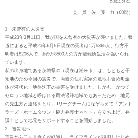
2011.07.01
会 員 佐 藤 力（60期）
1 未曾有の大災害
平成23年3月11日、我が国を未曾有の大災害が襲いました。報
道によると平成23年6月5日現在の死者は1万5365人、行方不
明者は8206人で、約9万8500人の方が避難所生活を強いられ
ています。
私の出身地である茨城県の（現在は潮来市）は、もともと干
拓地のため今回の震災で、両親の住む実家の敷地も含め町全
体が液状化、地盤沈下の被害を受けました。しかも、かつて
ゼロワン地域と呼ばれる司法過疎地域でもあったため、地元
の先生方と連絡をとり、Jリーグチームになぞらえて「アント
ラーズ・ホームタウン・協力弁護士ネット」を立ち上げ、弁
護士として地元をサポートすることを開始しました。
2 被災地へ
震災から二ヶ月近くが経過し、ライフラインが復旧しはじめ