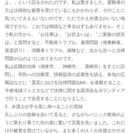
よ。」という話をされたのです。私は驚きました。避難者の
方は法律的な被害を受けているにもかかわらず、そのことに
気づいてさえもいないのです。ただでさえ弁護士のいない地
域ですから、これでは相談など来るはずもありません。そこ
で私の方から、「お仕事は」「お住まいは」「ご家族の状況
は」と質問すると、不動産トラブル、雇用問題（便乗解雇、
派遣切り）、消費者トラブル、保険など、次から次へと法律
問題が山のように出てきたのです。
私は近隣自治体（潮来市、、神栖市、、鹿嶋市）をすぐに訪
問し、市民への法教育、情報提供の必要性を訴え、各地の広
報誌などに「震災における法律問題Q&A」を連載すること、
今後地域フェスタなどで法律に関する講演会をボランティア
で行うことで合意することになりました。
3 弁護士が手を差し伸べることの意味
久しぶりの故郷を歩いて見ると、さながらパニック映画のよ
うに変わり果てた街の姿に驚いて言葉を失いました。これだ
けの被害を受けていながら、まだ多くの人々が弁護士のサポ