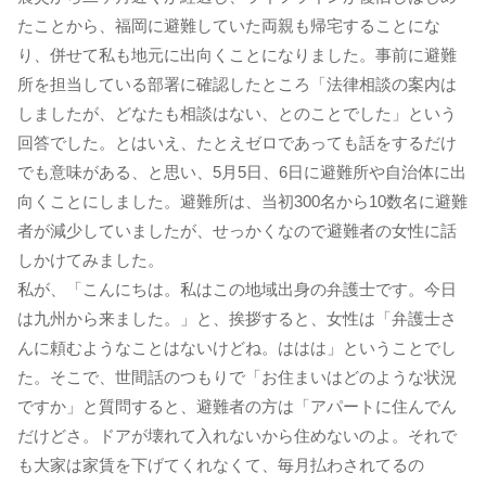
たことから、福岡に避難していた両親も帰宅することにな
り、併せて私も地元に出向くことになりました。事前に避難
所を担当している部署に確認したところ「法律相談の案内は
しましたが、どなたも相談はない、とのことでした」という
回答でした。とはいえ、たとえゼロであっても話をするだけ
でも意味がある、と思い、5月5日、6日に避難所や自治体に出
向くことにしました。避難所は、当初300名から10数名に避難
者が減少していましたが、せっかくなので避難者の女性に話
しかけてみました。
私が、「こんにちは。私はこの地域出身の弁護士です。今日
は九州から来ました。」と、挨拶すると、女性は「弁護士さ
んに頼むようなことはないけどね。ははは」ということでし
た。そこで、世間話のつもりで「お住まいはどのような状況
ですか」と質問すると、避難者の方は「アパートに住んでん
だけどさ。ドアが壊れて入れないから住めないのよ。それで
も大家は家賃を下げてくれなくて、毎月払わされてるの