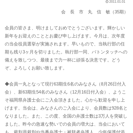
2011.01.01
会 長 市 丸 信 敏（35期）
会員の皆さま、明けましておめでとうございます。輝かしい
新年をお迎えのこととお慶び申し上げます。今月は、次年度
の当会役員選挙が実施されます。早いもので、当執行部の任
期も残り3ヶ月を切りました。執行部一同、バトンタッチへの
備えを致しつつ、最後まで力一杯に頑張る決意です。どう
ぞ、よろしくお願い致します。
◆会員一丸となって現行63期生6名のみなさん（8月26日付入
会）、新63期生54名のみなさん（12月16日付入会）、ようこ
そ福岡県弁護士会にご入会頂きました。心から歓迎を申し上
げます。当会は、みなさんのご入会により、会員数は928名と
なりました。また、この度、全国の弁護士数は3万人を突破し
ました。昨今の急速な勢いでの会員の増大は、当会において
も、裁判員裁判や当番弁護士・被疑者弁護人、少年保護付添