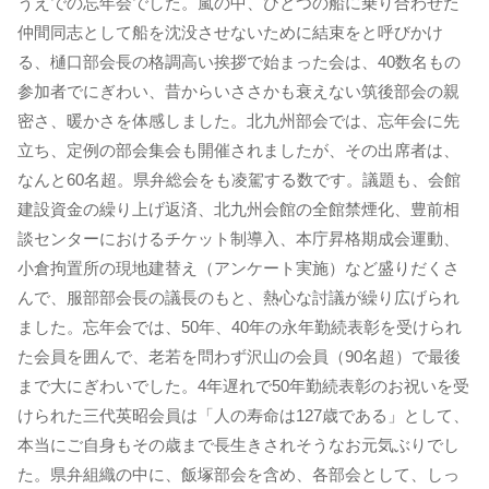
うえでの忘年会でした。嵐の中、ひとつの船に乗り合わせた
仲間同志として船を沈没させないために結束をと呼びかけ
る、樋口部会長の格調高い挨拶で始まった会は、40数名もの
参加者でにぎわい、昔からいささかも衰えない筑後部会の親
密さ、暖かさを体感しました。北九州部会では、忘年会に先
立ち、定例の部会集会も開催されましたが、その出席者は、
なんと60名超。県弁総会をも凌駕する数です。議題も、会館
建設資金の繰り上げ返済、北九州会館の全館禁煙化、豊前相
談センターにおけるチケット制導入、本庁昇格期成会運動、
小倉拘置所の現地建替え（アンケート実施）など盛りだくさ
んで、服部部会長の議長のもと、熱心な討議が繰り広げられ
ました。忘年会では、50年、40年の永年勤続表彰を受けられ
た会員を囲んで、老若を問わず沢山の会員（90名超）で最後
まで大にぎわいでした。4年遅れで50年勤続表彰のお祝いを受
けられた三代英昭会員は「人の寿命は127歳である」として、
本当にご自身もその歳まで長生きされそうなお元気ぶりでし
た。県弁組織の中に、飯塚部会を含め、各部会として、しっ