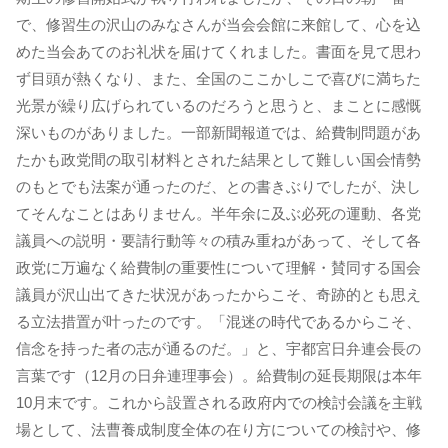
で、修習生の沢山のみなさんが当会会館に来館して、心を込
めた当会あてのお礼状を届けてくれました。書面を見て思わ
ず目頭が熱くなり、また、全国のここかしこで喜びに満ちた
光景が繰り広げられているのだろうと思うと、まことに感慨
深いものがありました。一部新聞報道では、給費制問題があ
たかも政党間の取引材料とされた結果として難しい国会情勢
のもとでも法案が通ったのだ、との書きぶりでしたが、決し
てそんなことはありません。半年余に及ぶ必死の運動、各党
議員への説明・要請行動等々の積み重ねがあって、そして各
政党に万遍なく給費制の重要性について理解・賛同する国会
議員が沢山出てきた状況があったからこそ、奇跡的とも思え
る立法措置が叶ったのです。「混迷の時代であるからこそ、
信念を持った者の志が通るのだ。」と、宇都宮日弁連会長の
言葉です（12月の日弁連理事会）。給費制の延長期限は本年
10月末です。これから設置される政府内での検討会議を主戦
場として、法曹養成制度全体の在り方についての検討や、修