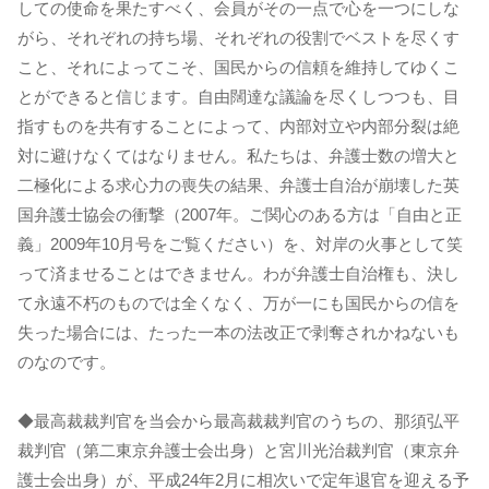
しての使命を果たすべく、会員がその一点で心を一つにしな
がら、それぞれの持ち場、それぞれの役割でベストを尽くす
こと、それによってこそ、国民からの信頼を維持してゆくこ
とができると信じます。自由闊達な議論を尽くしつつも、目
指すものを共有することによって、内部対立や内部分裂は絶
対に避けなくてはなりません。私たちは、弁護士数の増大と
二極化による求心力の喪失の結果、弁護士自治が崩壊した英
国弁護士協会の衝撃（2007年。ご関心のある方は「自由と正
義」2009年10月号をご覧ください）を、対岸の火事として笑
って済ませることはできません。わが弁護士自治権も、決し
て永遠不朽のものでは全くなく、万が一にも国民からの信を
失った場合には、たった一本の法改正で剥奪されかねないも
のなのです。
◆最高裁裁判官を当会から最高裁裁判官のうちの、那須弘平
裁判官（第二東京弁護士会出身）と宮川光治裁判官（東京弁
護士会出身）が、平成24年2月に相次いで定年退官を迎える予