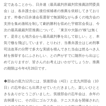
定であることから、日弁連（最高裁判所裁判官推薦諮問委員
会）は、各弁護士会に後任候補者の推薦を依頼してきており
ます。昨春の日弁連会長選挙で無派閥ながら多くの地方会の
支持を集め激戦を制して劇的勝利を収めた宇都宮会長は、今
次の最高裁裁判官推薦について、「東京や大阪の“株”は無く
す。是非とも地方会から最高裁判事を出して欲しい」と、本
気で檄を飛ばしています。とりわけ、当番弁護士はじめ刑事
司法改革の分野で多大な実績を積んできた当会は然るべき人
材を推挙するにふさわしい、との声がすでに随所から出はじ
めておりますが、皆さんのお考えはいかがでしょうか。推薦
の期限は今年4月28日です。
◆部会の底力12月には、筑後部会（4日）と北九州部会（10
日）の忘年会にも出席させていただきました。楽しいひとと
きをありがとうございました。筑後部会の忘年会は、永年の
吉例通りに、その日にゴルフ大会、テニス大会を開催された