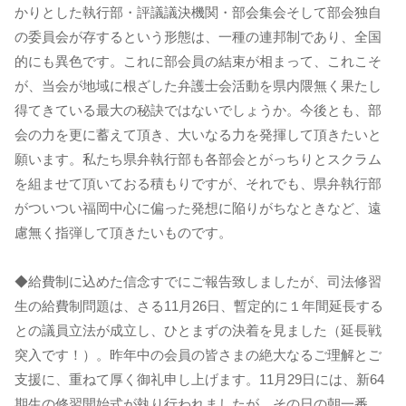
かりとした執行部・評議議決機関・部会集会そして部会独自
の委員会が存するという形態は、一種の連邦制であり、全国
的にも異色です。これに部会員の結束が相まって、これこそ
が、当会が地域に根ざした弁護士会活動を県内隈無く果たし
得てきている最大の秘訣ではないでしょうか。今後とも、部
会の力を更に蓄えて頂き、大いなる力を発揮して頂きたいと
願います。私たち県弁執行部も各部会とがっちりとスクラム
を組ませて頂いておる積もりですが、それでも、県弁執行部
がついつい福岡中心に偏った発想に陥りがちなときなど、遠
慮無く指弾して頂きたいものです。
◆給費制に込めた信念すでにご報告致しましたが、司法修習
生の給費制問題は、さる11月26日、暫定的に１年間延長する
との議員立法が成立し、ひとまずの決着を見ました（延長戦
突入です！）。昨年中の会員の皆さまの絶大なるご理解とご
支援に、重ねて厚く御礼申し上げます。11月29日には、新64
期生の修習開始式が執り行われましたが、その日の朝一番