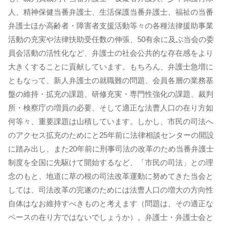
人、精神保健当番弁護士、生活保護当番弁護士、福祉の当番
弁護士ほか高齢者・障害者支援活動等々の各種法律援助事業
活動の充実や法律扶助受任数の伸張、50有余に及ぶ当会の委
員会活動の活性化など、弁護士の社会公共的な存在感をより
大きくすることに貢献しています。もちろん、弁護士急増に
ともなって、新人弁護士の就職難の問題、会員各層の業務基
盤の維持・拡充の課題、研修充実・専門性強化の課題、裁判
所・検察庁の増員の必要、そして適正な法曹人口の在り方如
何等々、重要課題は山積しています。しかし、市民の司法へ
のアクセス拡充のためにと25年前に法律相談センターの開設
に踏み出し、また20年前に刑事司法の改革のため当番弁護士
制度を全国に先駆けて開始するなど、「市民の司法」との理
念のもと、地道に草の根の司法改革運動に努めてきた当会と
しては、司法改革の完遂のためには法曹人口の増大の方向性
自体はなお維持すべきものと考えます（問題は、その適正な
ペースの在り方ではないでしょうか）。弁護士・弁護士会と