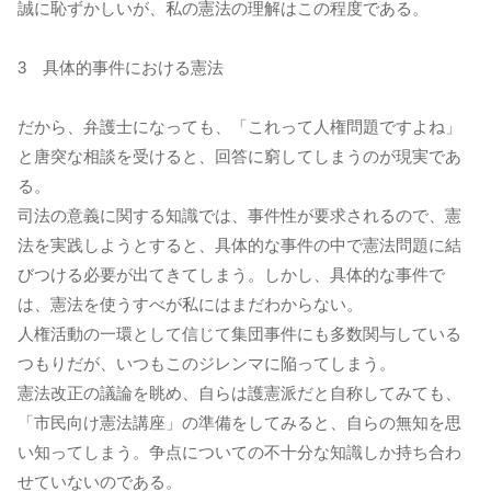
誠に恥ずかしいが、私の憲法の理解はこの程度である。
3 具体的事件における憲法
だから、弁護士になっても、「これって人権問題ですよね」
と唐突な相談を受けると、回答に窮してしまうのが現実であ
る。
司法の意義に関する知識では、事件性が要求されるので、憲
法を実践しようとすると、具体的な事件の中で憲法問題に結
びつける必要が出てきてしまう。しかし、具体的な事件で
は、憲法を使うすべが私にはまだわからない。
人権活動の一環として信じて集団事件にも多数関与している
つもりだが、いつもこのジレンマに陥ってしまう。
憲法改正の議論を眺め、自らは護憲派だと自称してみても、
「市民向け憲法講座」の準備をしてみると、自らの無知を思
い知ってしまう。争点についての不十分な知識しか持ち合わ
せていないのである。