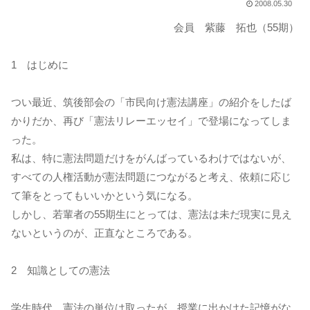
2008.05.30
会員 紫藤 拓也（55期）
1 はじめに
つい最近、筑後部会の「市民向け憲法講座」の紹介をしたば
かりだか、再び「憲法リレーエッセイ」で登場になってしま
った。
私は、特に憲法問題だけをがんばっているわけではないが、
すべての人権活動が憲法問題につながると考え、依頼に応じ
て筆をとってもいいかという気になる。
しかし、若輩者の55期生にとっては、憲法は未だ現実に見え
ないというのが、正直なところである。
2 知識としての憲法
学生時代、憲法の単位は取ったが、授業に出かけた記憶がな