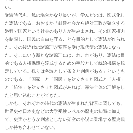
い。
受験時代も、私の場合かなり長いが、学んだのは、図式化し
た憲法である。おおまか「封建社会から絶対王政が確立する
過程で国家という社会のあり方が生み出され、その国家権力
を制限し、国民の自由を守ることを目的として憲法が作られ
た。その後近代の諸原理が変容を受け現代型の憲法になっ
た。そこにいう新たな諸原理にはこれこれがあり、憲法は目
的である人権保障を達成するための手段として統治機構を規
定している。残りは各論として条文と判例がある」というも
のである。「国家」と「国民」を対立させた図式と「人権」
と「統治」を対立させた図式があれば、憲法全体の理解をし
たと思い込むことができた。
しかも、それぞれの時代の憲法が生まれた背景に関しても、
世界史や日本史などの大学受験レベルの歴史の知識に加え
て、史実かどうか判然としない架空の小説に登場する歴史観
しか持ち合わせていない。