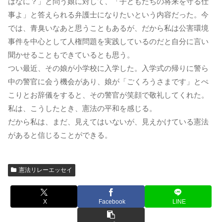
はなに？」と問う娘に対して、「子どもたちの将来を守る仕
事よ」と答えられる弁護士になりたいという内容だった。今
では、青臭いなあと思うこともあるが、だから私は公害環境
事件を中心として人権問題を実践しているのだと自分に言い
聞かせることもできているとも思う。
つい最近、その娘が小学校に入学した。入学式の帰りに警ら
中の警官に会う機会があり、娘が「ごくろうさまです」とぺ
こりとお辞儀をすると、その警官が笑顔で敬礼してくれた。
私は、こうしたとき、憲法の平和を感じる。
だから私は、まだ、見えてはいないが、見えかけている憲法
があると信じることができる。
憲法リレーエッセイ
X
Facebook
LINE