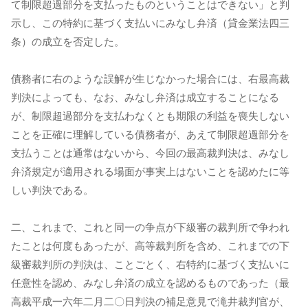
て制限超過部分を支払ったものということはできない」と判
示し、この特約に基づく支払いにみなし弁済（貸金業法四三
条）の成立を否定した。
債務者に右のような誤解が生じなかった場合には、右最高裁
判決によっても、なお、みなし弁済は成立することになる
が、制限超過部分を支払わなくとも期限の利益を喪失しない
ことを正確に理解している債務者が、あえて制限超過部分を
支払うことは通常はないから、今回の最高裁判決は、みなし
弁済規定が適用される場面が事実上はないことを認めたに等
しい判決である。
二、これまで、これと同一の争点が下級審の裁判所で争われ
たことは何度もあったが、高等裁判所を含め、これまでの下
級審裁判所の判決は、ことごとく、右特約に基づく支払いに
任意性を認め、みなし弁済の成立を認めるものであった（最
高裁平成一六年二月二〇日判決の補足意見で滝井裁判官が、