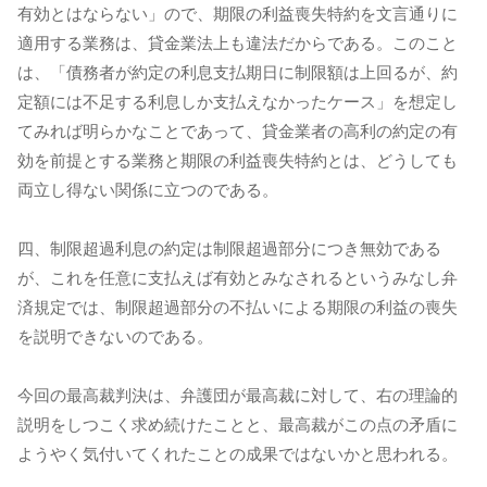
有効とはならない」ので、期限の利益喪失特約を文言通りに
適用する業務は、貸金業法上も違法だからである。このこと
は、「債務者が約定の利息支払期日に制限額は上回るが、約
定額には不足する利息しか支払えなかったケース」を想定し
てみれば明らかなことであって、貸金業者の高利の約定の有
効を前提とする業務と期限の利益喪失特約とは、どうしても
両立し得ない関係に立つのである。
四、制限超過利息の約定は制限超過部分につき無効である
が、これを任意に支払えば有効とみなされるというみなし弁
済規定では、制限超過部分の不払いによる期限の利益の喪失
を説明できないのである。
今回の最高裁判決は、弁護団が最高裁に対して、右の理論的
説明をしつこく求め続けたことと、最高裁がこの点の矛盾に
ようやく気付いてくれたことの成果ではないかと思われる。