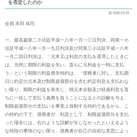
を否定したのか
2006.03.29
会員 本田 祐司
一、最高裁第二小法廷平成一八年一月一三日判決、同第一小
法廷平成一八年一月一九日判決及び同第三小法廷平成一八年
一月二四日判決は、「元本又は利息の支払を遅滞したときに
は、当然に期限の利益を失い、直ちに元利金を一時に支払
う」という期限の利益喪失特約は、「債務者に対し、支払期
日に約定の元本及び制限超過部分を含む約定利息を支払わな
い限り、期限の利益を喪失し、残元本全額及び経過利息を直
ちに一括して支払う義務を負うことになるとの誤解を与え、
制限超過部分の支払いを事実上強制する特約であるから、こ
の特約の下で、債務者が、利息として、制限超過部分を支払
った場合には、右のような誤解が生じなかったといえるよう
な特段の事情のない限り、債務者が自己の自由な意思によっ