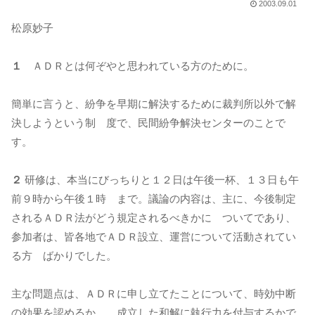
2003.09.01
松原妙子
１
ＡＤＲとは何ぞやと思われている方のために。
簡単に言うと、紛争を早期に解決するために裁判所以外で解
決しようという制 度で、民間紛争解決センターのことで
す。
２
研修は、本当にびっちりと１２日は午後一杯、１３日も午
前９時から午後１時 まで。議論の内容は、主に、今後制定
されるＡＤＲ法がどう規定されるべきかに ついてであり、
参加者は、皆各地でＡＤＲ設立、運営について活動されてい
る方 ばかりでした。
主な問題点は、ＡＤＲに申し立てたことについて、時効中断
の効果を認めるか、 成立した和解に執行力を付与するかで