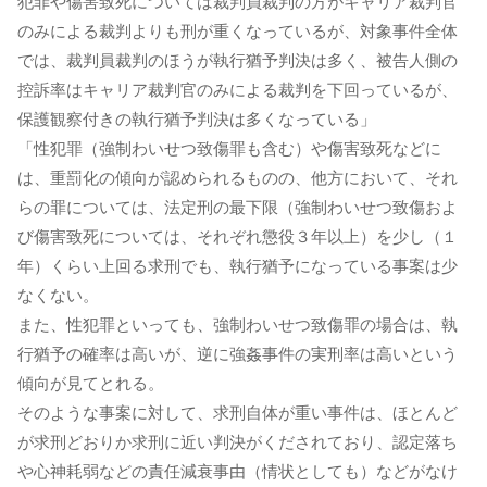
犯罪や傷害致死については裁判員裁判の方がキャリア裁判官
のみによる裁判よりも刑が重くなっているが、対象事件全体
では、裁判員裁判のほうが執行猶予判決は多く、被告人側の
控訴率はキャリア裁判官のみによる裁判を下回っているが、
保護観察付きの執行猶予判決は多くなっている」
「性犯罪（強制わいせつ致傷罪も含む）や傷害致死などに
は、重罰化の傾向が認められるものの、他方において、それ
らの罪については、法定刑の最下限（強制わいせつ致傷およ
び傷害致死については、それぞれ懲役３年以上）を少し（１
年）くらい上回る求刑でも、執行猶予になっている事案は少
なくない。
また、性犯罪といっても、強制わいせつ致傷罪の場合は、執
行猶予の確率は高いが、逆に強姦事件の実刑率は高いという
傾向が見てとれる。
そのような事案に対して、求刑自体が重い事件は、ほとんど
が求刑どおりか求刑に近い判決がくだされており、認定落ち
や心神耗弱などの責任減衰事由（情状としても）などがなけ