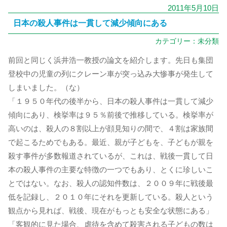
2011年5月10日
日本の殺人事件は一貫して減少傾向にある
カテゴリー：
未分類
前回と同じく浜井浩一教授の論文を紹介します。先日も集団
登校中の児童の列にクレーン車が突っ込み大惨事が発生して
しまいました。（な）
「１９５０年代の後半から、日本の殺人事件は一貫して減少
傾向にあり、検挙率は９５％前後で推移している。検挙率が
高いのは、殺人の８割以上が顔見知りの間で、４割は家族間
で起こるためでもある。最近、親が子どもを、子どもが親を
殺す事件が多数報道されているが、これは、戦後一貫して日
本の殺人事件の主要な特徴の一つでもあり、とくに珍しいこ
とではない。なお、殺人の認知件数は、２００９年に戦後最
低を記録し、２０１０年にそれを更新している。殺人という
観点から見れば、戦後、現在がもっとも安全な状態にある」
「客観的に見た場合、虐待を含めて殺害される子どもの数は