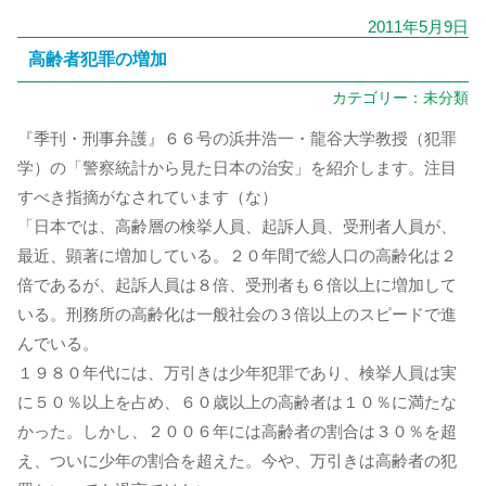
2011年5月9日
高齢者犯罪の増加
カテゴリー：
未分類
『季刊・刑事弁護』６６号の浜井浩一・龍谷大学教授（犯罪
学）の「警察統計から見た日本の治安」を紹介します。注目
すべき指摘がなされています（な）
「日本では、高齢層の検挙人員、起訴人員、受刑者人員が、
最近、顕著に増加している。２０年間で総人口の高齢化は２
倍であるが、起訴人員は８倍、受刑者も６倍以上に増加して
いる。刑務所の高齢化は一般社会の３倍以上のスピードで進
んでいる。
１９８０年代には、万引きは少年犯罪であり、検挙人員は実
に５０％以上を占め、６０歳以上の高齢者は１０％に満たな
かった。しかし、２００６年には高齢者の割合は３０％を超
え、ついに少年の割合を超えた。今や、万引きは高齢者の犯