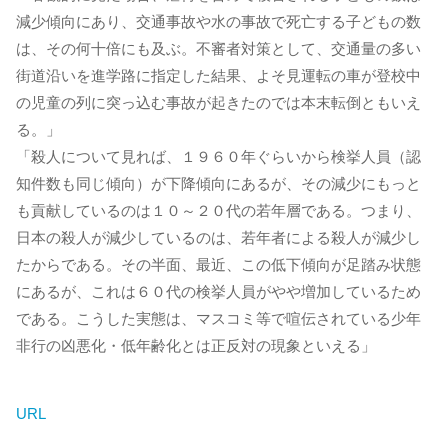
減少傾向にあり、交通事故や水の事故で死亡する子どもの数
は、その何十倍にも及ぶ。不審者対策として、交通量の多い
街道沿いを進学路に指定した結果、よそ見運転の車が登校中
の児童の列に突っ込む事故が起きたのでは本末転倒ともいえ
る。」
「殺人について見れば、１９６０年ぐらいから検挙人員（認
知件数も同じ傾向）が下降傾向にあるが、その減少にもっと
も貢献しているのは１０～２０代の若年層である。つまり、
日本の殺人が減少しているのは、若年者による殺人が減少し
たからである。その半面、最近、この低下傾向が足踏み状態
にあるが、これは６０代の検挙人員がやや増加しているため
である。こうした実態は、マスコミ等で喧伝されている少年
非行の凶悪化・低年齢化とは正反対の現象といえる」
URL