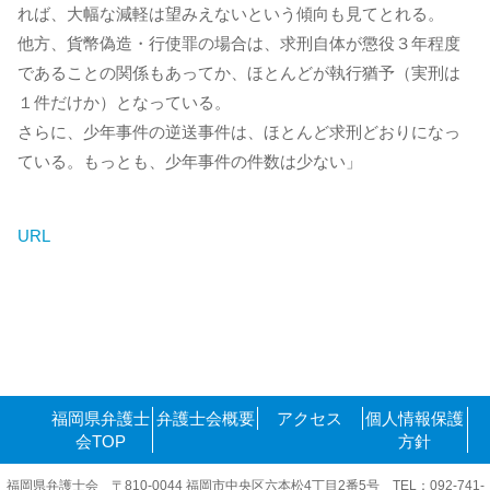
れば、大幅な減軽は望みえないという傾向も見てとれる。
他方、貨幣偽造・行使罪の場合は、求刑自体が懲役３年程度
であることの関係もあってか、ほとんどが執行猶予（実刑は
１件だけか）となっている。
さらに、少年事件の逆送事件は、ほとんど求刑どおりになっ
ている。もっとも、少年事件の件数は少ない」
URL
福岡県弁護士
弁護士会概要
アクセス
個人情報保護
会TOP
方針
福岡県弁護士会 〒810-0044 福岡市中央区六本松4丁目2番5号 TEL：092-741-