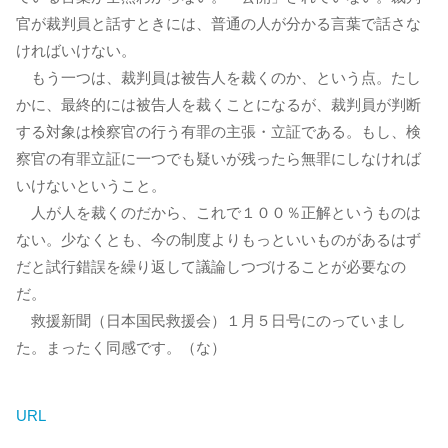
官が裁判員と話すときには、普通の人が分かる言葉で話さな
ければいけない。
もう一つは、裁判員は被告人を裁くのか、という点。たし
かに、最終的には被告人を裁くことになるが、裁判員が判断
する対象は検察官の行う有罪の主張・立証である。もし、検
察官の有罪立証に一つでも疑いが残ったら無罪にしなければ
いけないということ。
人が人を裁くのだから、これで１００％正解というものは
ない。少なくとも、今の制度よりもっといいものがあるはず
だと試行錯誤を繰り返して議論しつづけることが必要なの
だ。
救援新聞（日本国民救援会）１月５日号にのっていまし
た。まったく同感です。（な）
URL