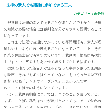
法律の素人でも議論に参加できる工夫
カテゴリー：
未分類
裁判員は法律の素人であることがほとんどですから、法律
の知識が必要な場合には裁判官が分かりやすく説明すること
になっています。
これまで法廷で普通につかっていた専門用語も、素人が理
解しやすいように言い換えることになっていて、目下、その
作業を弁護士会でもすすめています。裁判所・検察庁も検討
中ですので、三者すりあわせて練り上げられるはずです。
痴漢で捕まった被告人が無罪となった事件を扱った画期的
な映画「それでもボクはやっていない」をつくった周防正行
監督（映画「シャルウィーダンス」は良かったです
ね・・・）は次のように語っています。
ぼくは裁判員制度については、２つのことを言っている。
まず、ことば。裁判は公開が原則といっても、そこで使われ
ている言葉が全然わからない。「公開」されていない。裁判