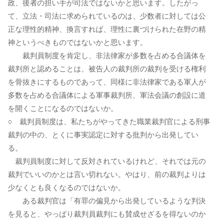
政、後者の担い手が司法ではないかと思います。したがっ
て、立法・司法に求められているのは、少数者に対しては公
正な理性的精神、換言すれば、理性に裏づけられた在野の精
神というべきものではないかと思います。
裁判員制度を肯定し、非法律家が多数を占める合議体を
裁判所と認めることは、被告人の裁判所の裁判を受ける権利
を骨抜きにするものであって、同様に非法律家である軍人が
多数を占める合議体による軍事裁判所、軍法会議の創設に道
を開くことになるのではないか。
○ 裁判員制度は、私たちがやってきた職業裁判官による刑事
裁判の中の、とくに事実認定に対する批判から出発してい
る。
裁判員制度に対して反対されているけれど、それでは元の
裁判でいいのかとは言い切れない。やはり、前の裁判よりは
少なくとも良くなるのではないか。
ある裁判官は「有罪の偏見から出発しているような判決
を見ると、やっぱり裁判員裁判にも賛成せざるを得ないのか