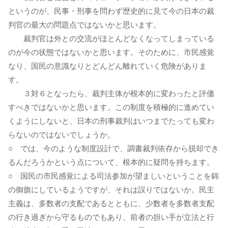
というのが、民事・刑事を問わず歴史的に見て今の日本の裁
判官の最大の問題点ではないかと思います。
裁判官は外との交流がほとんどなくなってしまっている
のが今の状態ではないかと思います。そのために、市民感覚
なり、国民の意識なりとどんどん離れていく危険がありま
す。
３対６となったら、裁判主体が根本的に変わったと評価
すべきではないかと思います。この制度を積極的に進めてい
くようにしないと、日本の刑事裁判はいつまでたっても変わ
らないのではないでしょうか。
○ では、今のような制度設計で、調書裁判依存から脱却でき
るんだろうかという点について、根本的に疑問を持ちます。
○ 国民の市民感覚による司法参加が望ましいということを錦
の御旗にしているようですが、それは誤りではないか。民主
主義は、多数者の支配であるとともに、少数者を多数者支配
の行き過ぎから守るものでもあり、前者の担い手が立法と行