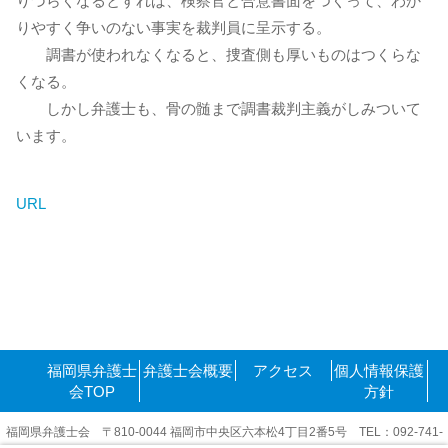
りづらくなるとすれば、検察官と合意書面をつくって、わか
りやすく争いのない事実を裁判員に呈示する。
調書が使われなくなると、捜査側も厚いものはつくらな
くなる。
しかし弁護士も、骨の髄まで調書裁判主義がしみついて
います。
URL
福岡県弁護士
弁護士会概要
アクセス
個人情報保護
会TOP
方針
福岡県弁護士会 〒810-0044 福岡市中央区六本松4丁目2番5号 TEL：092-741-