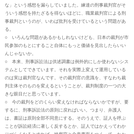
な」という感想を漏らしていました。練達の刑事裁判官がそ
ういう感想を持たざるを得ないほどに、職業裁判官による刑
事裁判というのが、いわば批判を受けているという問題があ
る。
○ いろんな問題があるかもしれないけども、日本の裁判が市
民参加のもとにすること自体にもっと価値を見出したらいい
んじゃないか。
○ 本来、刑事訴訟法は供述調書は例外的にしか使わないシス
テムとしてできています。それを実際上変えて運用している
のは実は裁判官なんです。その裁判官の意識を、すなわち裁
判主体そのものを変えるということが、裁判制度の一つの大
きな眼目だと思っています。
○ 今の裁判をどのくらい変えなければならないかですが、要
するに、刑事訴訟法の原則に戻ればいい。つまり、弁護人
は、書証は原則全部不同意にする。そのうえで、証人を呼ぶ
ことが訴訟経済に著しく反するとか、証人ではかえってわか