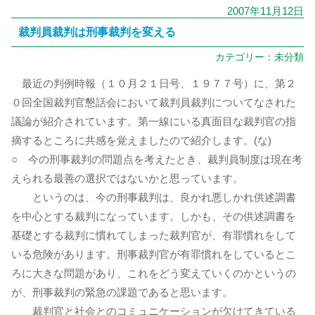
2007年11月12日
裁判員裁判は刑事裁判を変える
カテゴリー：
未分類
最近の判例時報（１０月２１日号、１９７７号）に、第２
０回全国裁判官懇話会において裁判員裁判についてなされた
議論が紹介されています。第一線にいる真面目な裁判官の指
摘するところに共感を覚えましたので紹介します。(な)
○ 今の刑事裁判の問題点を考えたとき、裁判員制度は現在考
えられる最善の選択ではないかと思っています。
というのは、今の刑事裁判は、良かれ悪しかれ供述調書
を中心とする裁判になっています。しかも、その供述調書を
基礎とする裁判に慣れてしまった裁判官が、有罪慣れをして
いる危険があります。刑事裁判官が有罪慣れをしているとこ
ろに大きな問題があり、これをどう変えていくのかというの
が、刑事裁判の緊急の課題であると思います。
裁判官と社会とのコミュニケーションが欠けてきている