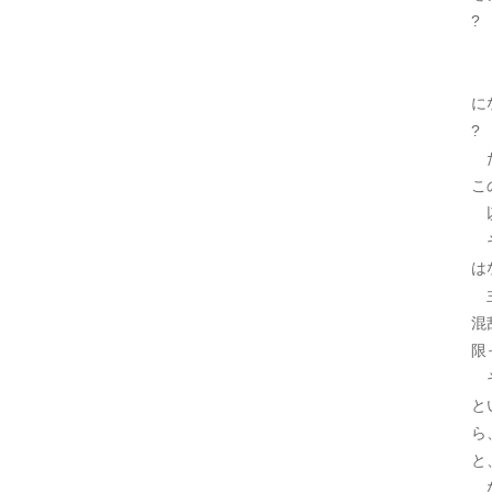
?
た
こ
に
?
た
こ
以
そ
は
主
混
限
そ
と
ら
と
な