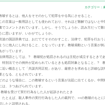
カテゴリー：
唆するとは、他人をそそのかして犯罪をやる気にさせること。
の言葉は一般用語としても使われており、それほど難解ではないと中
書でコメントされています。しかし、そうでしょうか。読み方だって難
うに思いますが、いかがでしょうか。
波の国語辞典では、おだててそそのかすこと。法律で、犯罪を行おう
ように他人にし向けること、となっています。教唆扇動という言葉が例
あがっています。
律用語としては、? 教唆犯が処罰されるのは主犯が成立するときで
、特別法でその例外が定められているときも処罰対象となること、? 
に近い概念として「共謀共同正犯」があり、厳密さを求めると詳細な説
要となる、ともされています。
のような場合に、この教唆するという言葉が法廷に出てくるか。中間
には、３つあげられています。
 教唆を受けて実行行為をした人が起訴されたとき
とえば、殺人事件の実行行為をした人の裁判で、○○の教唆のもとに
犯したと説明される。