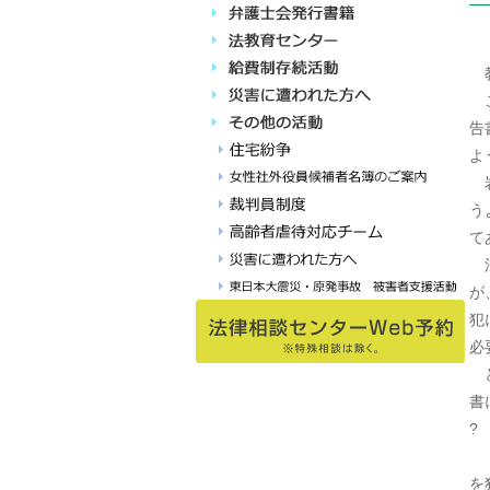
教
こ
告
よ
岩
う
て
法
が
犯
必
ど
書
?
た
を