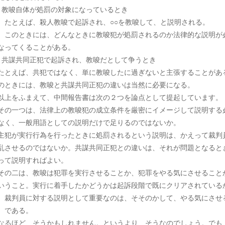
 教唆自体が処罰の対象になっているとき
とえば、殺人教唆で起訴され、○○を教唆して、と説明される。
のときには、どんなときに教唆犯が処罰されるのか法律的な説明が
なってくることがある。
 共謀共同正犯で起訴され、教唆だとして争うとき
とえば、共犯ではなく、単に教唆したに過ぎないと主張することがあ
のときには、教唆と共謀共同正犯の違いは当然に必要になる。
上をふまえて、中間報告書は次の２つを論点として提起しています。
の一つは、法律上の教唆犯の成立条件を厳密にイメージして説明する
なく、一般用語としての説明だけで足りるのではないか。
犯が実行行為を行ったときに処罰されるという説明は、かえって裁判
乱させるのではないか。共謀共同正犯との違いは、それが問題となると
って説明すればよい。
の二は、教唆は犯罪を実行させることか、犯罪をやる気にさせること
いうこと。実行に着手したかどうかは起訴段階で既にクリアされている
、裁判員に対する説明として重要なのは、そそのかして、やる気にさせ
、である。
るほど、そうかもしれません。というより、そうなのでしょう。でも