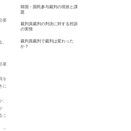
2010年3月
韓国・国民参与裁判の現状と課
題
2010年2月
必要
裁判員裁判の判決に対する控訴
2010年1月
の実情
2009年11月
裁判員裁判で裁判は変わった
る。
か？
2009年10月
2009年9月
必要
2009年7月
員を
2009年5月
きに
2009年3月
か、
2009年2月
か
るこ
2008年12月
2008年11月
、こ