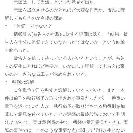
示談は、して当然、といった意見が出た。
示談を成立させるのがどれほど大変な作業か、市民に理
解してもらうのが今後の課題。
○ 「監督」できない？
情状証人(被告人の母親)に対する評価は低く、「結局、被
告人を十分に監督できていなかったではないか」という結論
で終わった。
被告人を信じて待っている人がいるということが、被告
人の更生にどれほど重要か、いかにして理解してもらえば良
いのか、さらなる工夫が求められている。
○ 科刑の誤解
１年単位で刑を科すと誤解している人がいた。また、本
件は前刑の執行猶予が取り消される事案だったが、一番重い
量刑を述べていた人が、執行猶予が取り消される懲役刑を加
算して意見を述べていたことが評議の最終段階において判明
(したがって、実は裁判員の中で一番軽い量刑意見だった)。実
際の事件では、このような重要な点に関して誤解が生じない