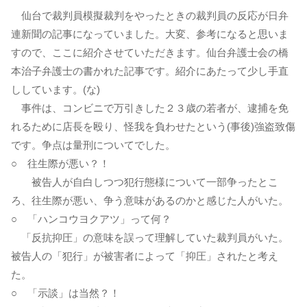
仙台で裁判員模擬裁判をやったときの裁判員の反応が日弁
連新聞の記事になっていました。大変、参考になると思いま
すので、ここに紹介させていただきます。仙台弁護士会の橋
本治子弁護士の書かれた記事です。紹介にあたって少し手直
ししています。(な)
事件は、コンビニで万引きした２３歳の若者が、逮捕を免
れるために店長を殴り、怪我を負わせたという(事後)強盗致傷
です。争点は量刑についてでした。
○ 往生際が悪い？！
被告人が自白しつつ犯行態様について一部争ったとこ
ろ、往生際が悪い、争う意味があるのかと感じた人がいた。
○ 「ハンコウヨクアツ」って何？
「反抗抑圧」の意味を誤って理解していた裁判員がいた。
被告人の「犯行」が被害者によって「抑圧」されたと考え
た。
○ 「示談」は当然？！