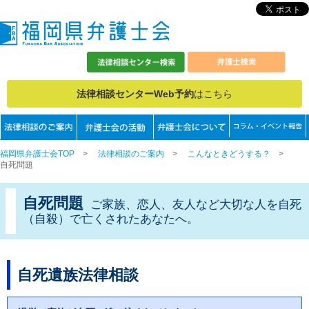
法律相談センターWeb予約
はこちら
福岡県弁護士会TOP
>
法律相談のご案内
>
こんなときどうする？
>
自死問題
自死問題
ご家族、恋人、友人など大切な人を自死
（自殺）で亡くされたあなたへ。
自死遺族法律相談