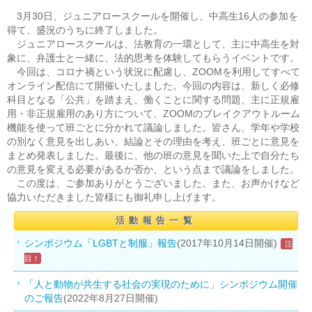
3月30日、ジュニアロースクールを開催し、中高生16人の参加を
得て、盛況のうちに終了しました。
ジュニアロースクールは、法教育の一環として、主に中高生を対
象に、弁護士と一緒に、法的思考を体験してもらうイベントです。
今回は、コロナ禍という状況に配慮し、ZOOMを利用してすべて
オンライン配信にて開催いたしました。今回の内容は、新しく必修
科目となる「公共」を踏まえ、働くことに関する問題、主に正規雇
用・非正規雇用のあり方について、ZOOMのブレイクアウトルーム
機能を使って班ごとに分かれて議論しました。皆さん、学年や学校
の別なく意見を出しあい、結論とその理由を考え、班ごとに意見を
まとめ発表しました。最後に、他の班の意見を聞いた上で自分たち
の意見を変える必要があるか否か、という点まで議論をしました。
この度は、ご参加ありがとうございました。また、お声かけなど
協力いただきました皆様にも御礼申し上げます。
活動報告一覧
シンポジウム「LGBTと制服」報告
(2017年10月14日開催)
注
目！
「人と動物が共生する社会の実現のために」シンポジウム開催
のご報告
(2022年8月27日開催)