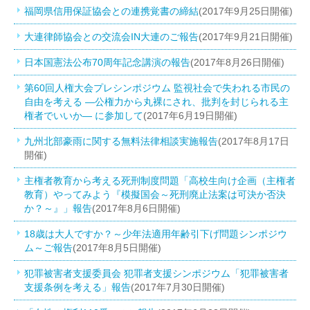
福岡県信用保証協会との連携覚書の締結
(2017年9月25日開催)
大連律師協会との交流会IN大連のご報告
(2017年9月21日開催)
日本国憲法公布70周年記念講演の報告
(2017年8月26日開催)
第60回人権大会プレシンポジウム 監視社会で失われる市民の
自由を考える ―公権力から丸裸にされ、批判を封じられる主
権者でいいか― に参加して
(2017年6月19日開催)
九州北部豪雨に関する無料法律相談実施報告
(2017年8月17日
開催)
主権者教育から考える死刑制度問題「高校生向け企画（主権者
教育）やってみよう『模擬国会～死刑廃止法案は可決か否決
か？～』」報告
(2017年8月6日開催)
18歳は大人ですか？～少年法適用年齢引下げ問題シンポジウ
ム～ご報告
(2017年8月5日開催)
犯罪被害者支援委員会 犯罪者支援シンポジウム「犯罪被害者
支援条例を考える」報告
(2017年7月30日開催)