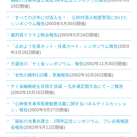
福祉の当番弁護士発足3周年記念シンポジウム報告
(2003年9月
19日開催)
「すべての少年に付添人を！」 公的付添人制度実現に向けた
シンポジウム報告
(2003年5月30日開催)
裁判員ドラマ上映会報告
(2003年5月24日開催)
「止めよう住基ネット・住基カード」シンポジウム報告
(2003
年3月28日開催)
大盛況の「ヤミ金シンポジウム」報告
(2002年11月30日開催)
「女性の権利110番」実施報告
(2002年10月26日開催)
ヤミ金融根絶を目指す決議 ～九弁連定期大会にて～ご報告
(2002年10月25日開催)
『心神喪失者等医療観察法案に関するパネルディスカッショ
ン』報告
(2002年9月27日開催)
「福祉の当番弁護士」2周年記念シンポジウム、プレ企画相談
会報告
(2002年9月12日開催)