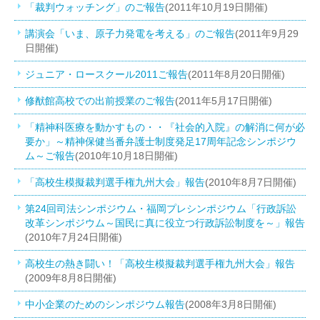
「裁判ウォッチング」のご報告
(2011年10月19日開催)
講演会「いま、原子力発電を考える」のご報告
(2011年9月29
日開催)
ジュニア・ロースクール2011ご報告
(2011年8月20日開催)
修猷館高校での出前授業のご報告
(2011年5月17日開催)
「精神科医療を動かすもの・・『社会的入院』の解消に何が必
要か」～精神保健当番弁護士制度発足17周年記念シンポジウ
ム～ご報告
(2010年10月18日開催)
「高校生模擬裁判選手権九州大会」報告
(2010年8月7日開催)
第24回司法シンポジウム・福岡プレシンポジウム「行政訴訟
改革シンポジウム～国民に真に役立つ行政訴訟制度を～」報告
(2010年7月24日開催)
高校生の熱き闘い！「高校生模擬裁判選手権九州大会」報告
(2009年8月8日開催)
中小企業のためのシンポジウム報告
(2008年3月8日開催)