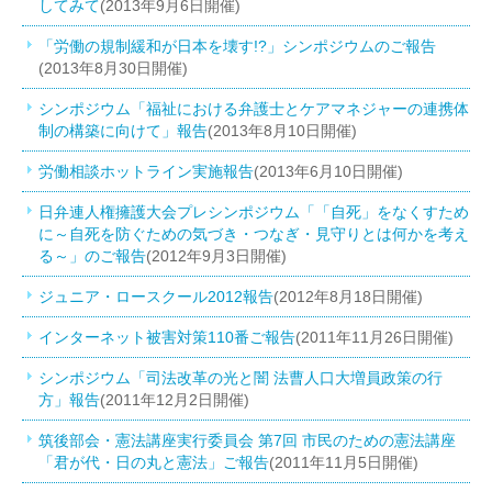
してみて
(2013年9月6日開催)
「労働の規制緩和が日本を壊す!?」シンポジウムのご報告
(2013年8月30日開催)
シンポジウム「福祉における弁護士とケアマネジャーの連携体
制の構築に向けて」報告
(2013年8月10日開催)
労働相談ホットライン実施報告
(2013年6月10日開催)
日弁連人権擁護大会プレシンポジウム「「自死」をなくすため
に～自死を防ぐための気づき・つなぎ・見守りとは何かを考え
る～」のご報告
(2012年9月3日開催)
ジュニア・ロースクール2012報告
(2012年8月18日開催)
インターネット被害対策110番ご報告
(2011年11月26日開催)
シンポジウム「司法改革の光と闇 法曹人口大増員政策の行
方」報告
(2011年12月2日開催)
筑後部会・憲法講座実行委員会 第7回 市民のための憲法講座
「君が代・日の丸と憲法」ご報告
(2011年11月5日開催)