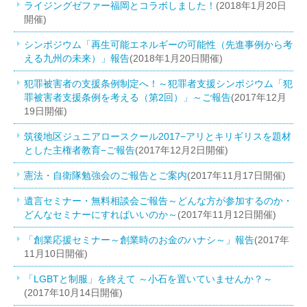
ライジングゼファー福岡とコラボしました！
(2018年1月20日
開催)
シンポジウム「再生可能エネルギーの可能性（先進事例から考
える九州の未来）」報告
(2018年1月20日開催)
犯罪被害者の支援条例制定へ！～犯罪者支援シンポジウム「犯
罪被害者支援条例を考える（第2回）」～ご報告
(2017年12月
19日開催)
筑後地区ジュニアロースクール2017−アリとキリギリスを題材
とした主権者教育−ご報告
(2017年12月2日開催)
憲法・自衛隊勉強会のご報告とご案内
(2017年11月17日開催)
遺言セミナー・無料相談会ご報告～どんな方が参加するのか・
どんなセミナーにすればいいのか～
(2017年11月12日開催)
「創業応援セミナー～創業時のお金のハナシ～」報告
(2017年
11月10日開催)
「LGBTと制服」を終えて ～小石を置いていませんか？～
(2017年10月14日開催)