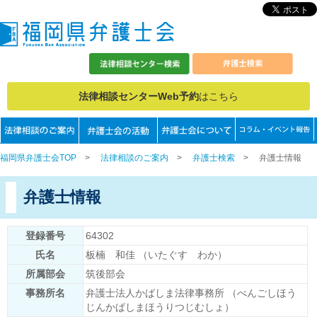
法律相談センターWeb予約
はこちら
福岡県弁護士会TOP
>
法律相談のご案内
>
弁護士検索
>
弁護士情報
弁護士情報
登録番号
64302
氏名
板楠 和佳 （いたぐす わか）
所属部会
筑後部会
事務所名
弁護士法人かばしま法律事務所 （べんごしほう
じんかばしまほうりつじむしょ）