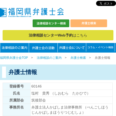
法律相談センターWeb予約
はこちら
福岡県弁護士会TOP
>
法律相談のご案内
>
弁護士検索
>
弁護士情報
弁護士情報
登録番号
60146
氏名
塩村 貴秀 （しおむら たかひで）
所属部会
筑後部会
事務所名
弁護士法人かばしま法律事務所 （べんごしほう
じんかばしまほうりつじむしょ）