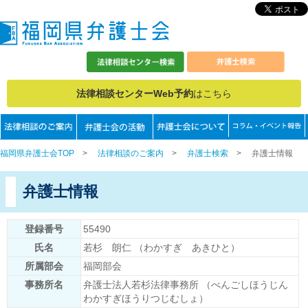
法律相談センターWeb予約
はこちら
福岡県弁護士会TOP
>
法律相談のご案内
>
弁護士検索
>
弁護士情報
弁護士情報
登録番号
55490
氏名
若杉 朗仁 （わかすぎ あきひと）
所属部会
福岡部会
事務所名
弁護士法人若杉法律事務所 （べんごしほうじん
わかすぎほうりつじむしょ）