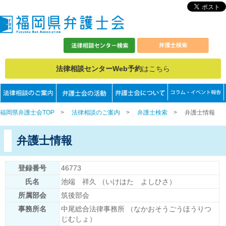
法律相談センターWeb予約
はこちら
福岡県弁護士会TOP
>
法律相談のご案内
>
弁護士検索
>
弁護士情報
弁護士情報
登録番号
46773
氏名
池端 祥久 （いけはた よしひさ）
所属部会
筑後部会
事務所名
中尾総合法律事務所 （なかおそうごうほうりつ
じむしょ）