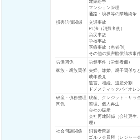
建築紛争
マンション管理
通路・境界等の隣地紛争
損害賠償関係
交通事故
PL法（消費者側）
労災事故
学校事故
医療事故（患者側）
その他の損害賠償請求事
労働関係
労働事件（労働者側）
家族・親族関係
夫婦、離婚、親子関係な
成年後見
遺言、相続、遺産分割
ドメスティックバイオレ
破産・債務整理
破産、クレジット・サラ
関係
整理、個人再生
会社の破産
会社再建関係（会社更生
理）
社会問題関係
消費者問題
ゴルフ会員権（レジャー