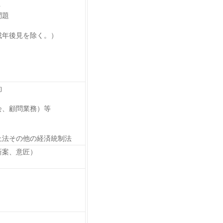
ト
問題
成年後見を除く。）
約
会、顧問業務）等
止法その他の経済統制法
新案、意匠）