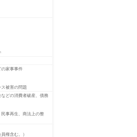
件
どの家事事件
ンス被害の問題
金などの消費者破産、債務
、民事再生、商法上の整
会員権含む。）