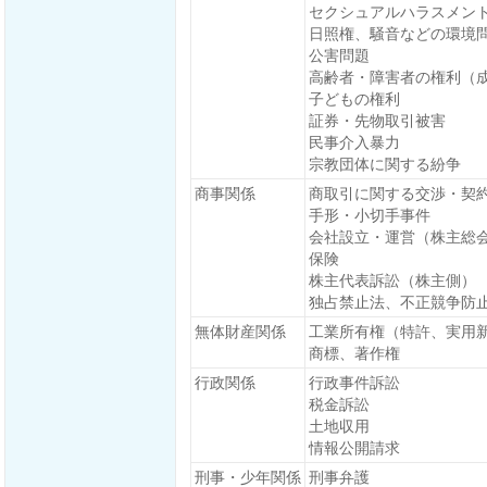
セクシュアルハラスメン
日照権、騒音などの環境
公害問題
高齢者・障害者の権利（
子どもの権利
証券・先物取引被害
民事介入暴力
宗教団体に関する紛争
商事関係
商取引に関する交渉・契
手形・小切手事件
会社設立・運営（株主総
保険
株主代表訴訟（株主側）
独占禁止法、不正競争防
無体財産関係
工業所有権（特許、実用
商標、著作権
行政関係
行政事件訴訟
税金訴訟
土地収用
情報公開請求
刑事・少年関係
刑事弁護