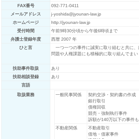
FAX番号
092-771-0411
メールアドレス
j-yoshida@jyounan-law.jp
ホームページ
http://jyounan-law.jp
受付時間
午前9時30分頃から午後6時頃まで
弁護士登録年度
西暦 2007 年
ひと言
一つ一つの事件に誠実に取り組むと共に、
問題や人権課題にも積極的に取り組んでまい
扶助事件取扱
あり
扶助相談登録
あり
言語
取扱業務
一般民事関係
契約交渉・契約書の作成
銀行取引
債権回収
競売・強制執行事件
訴額が140万以下の事件
不動産関係
不動産取引
借地・借家事件