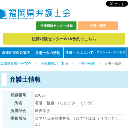
法律相談センターWeb予約
はこちら
福岡県弁護士会TOP
>
法律相談のご案内
>
弁護士検索
>
弁護士情報
弁護士情報
登録番号
29667
氏名
塩澄 哲也 （しおずみ てつや）
所属部会
筑後部会
事務所名
ゆずりは法律事務所 （ゆずりはほうりつじむし
ょ）