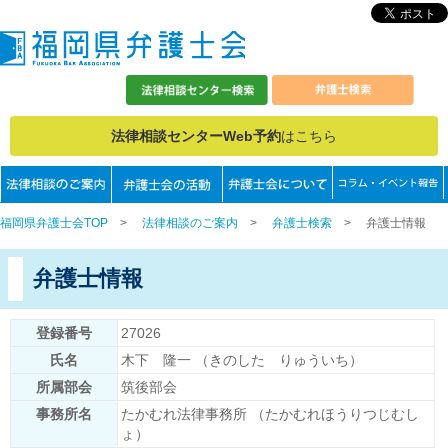
法律相談センターWeb予約
はこちら
福岡県弁護士会TOP
>
法律相談のご案内
>
弁護士検索
>
弁護士情報
弁護士情報
登録番号
27026
氏名
木下 隆一 （きのした りゅういち）
所属部会
筑後部会
事務所名
たかむれ法律事務所 （たかむれほうりつじむし
ょ）